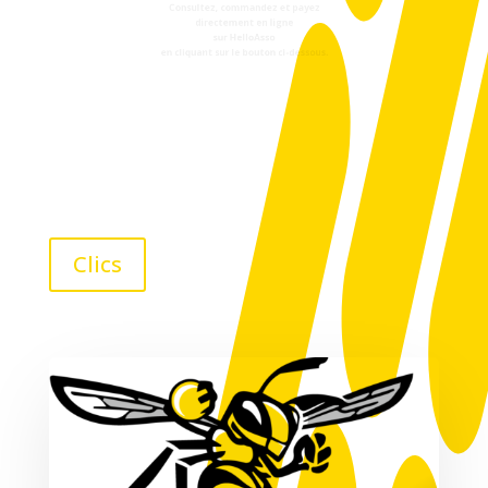
Consultez, commandez et payez
directement en ligne
sur HelloAsso
en cliquant sur le bouton ci-dessous.
Clics